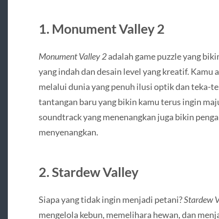
1.
Monument Valley 2
Monument Valley 2
adalah game puzzle yang biki
yang indah dan desain level yang kreatif. Kamu
melalui dunia yang penuh ilusi optik dan teka-t
tantangan baru yang bikin kamu terus ingin maj
soundtrack yang menenangkan juga bikin peng
menyenangkan.
2.
Stardew Valley
Siapa yang tidak ingin menjadi petani?
Stardew V
mengelola kebun, memelihara hewan, dan menj