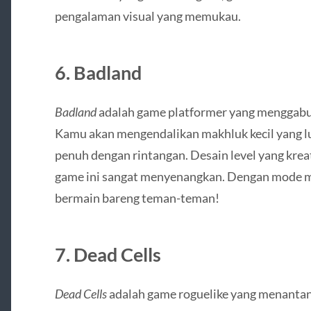
pengalaman visual yang memukau.
6.
Badland
Badland
adalah game platformer yang menggabun
Kamu akan mengendalikan makhluk kecil yang lu
penuh dengan rintangan. Desain level yang kre
game ini sangat menyenangkan. Dengan mode mul
bermain bareng teman-teman!
7.
Dead Cells
Dead Cells
adalah game roguelike yang menanta