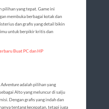
 pilihan yang tepat. Game ini
gan membuka berbagai kotak dan
erius dan grafis yang detail bikin
mu untuk berpikir kritis dan
erbaru Buat PC dan HP
s Adventure
adalah pilihan yang
ebagai Alto yang meluncur di salju
isi. Dengan grafis yang indah dan
anya tentang kecepatan, tetapi juga