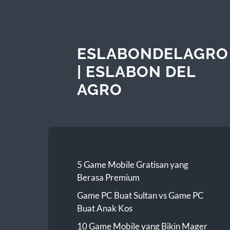
ESLABONDELAGRO
| ESLABON DEL
AGRO
5 Game Mobile Gratisan yang
Berasa Premium
Game PC Buat Sultan vs Game PC
Buat Anak Kos
10 Game Mobile yang Bikin Mager