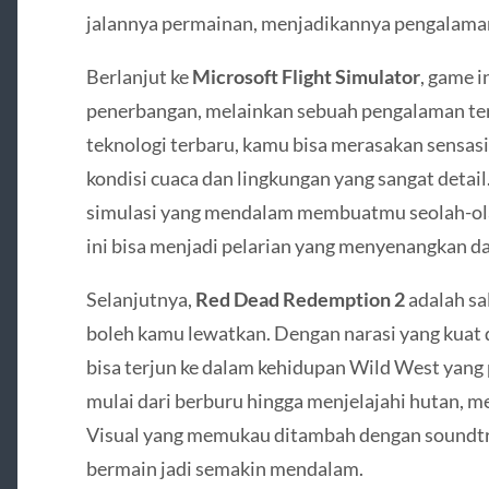
jalannya permainan, menjadikannya pengalam
Berlanjut ke
Microsoft Flight Simulator
, game i
penerbangan, melainkan sebuah pengalaman ter
teknologi terbaru, kamu bisa merasakan sensas
kondisi cuaca dan lingkungan yang sangat detai
simulasi yang mendalam membuatmu seolah-ola
ini bisa menjadi pelarian yang menyenangkan dari
Selanjutnya,
Red Dead Redemption 2
adalah sa
boleh kamu lewatkan. Dengan narasi yang kuat 
bisa terjun ke dalam kehidupan Wild West yang 
mulai dari berburu hingga menjelajahi hutan, 
Visual yang memukau ditambah dengan soundt
bermain jadi semakin mendalam.