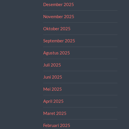
Desember 2025
November 2025
Oktober 2025
September 2025
Agustus 2025
Juli 2025
Juni 2025
Mei 2025
April 2025
Maret 2025
Februari 2025