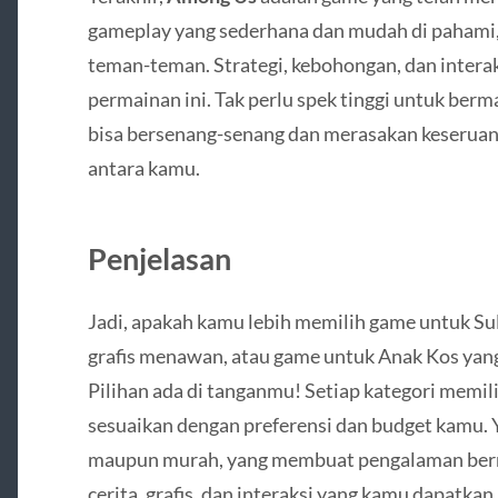
gameplay yang sederhana dan mudah di pahami,
teman-teman. Strategi, kebohongan, dan intera
permainan ini. Tak perlu spek tinggi untuk ber
bisa bersenang-senang dan merasakan keseruan 
antara kamu.
Penjelasan
Jadi, apakah kamu lebih memilih game untuk Su
grafis menawan, atau game untuk Anak Kos yang
Pilihan ada di tanganmu! Setiap kategori memili
sesuaikan dengan preferensi dan budget kamu. 
maupun murah, yang membuat pengalaman berm
cerita, grafis, dan interaksi yang kamu dapatka