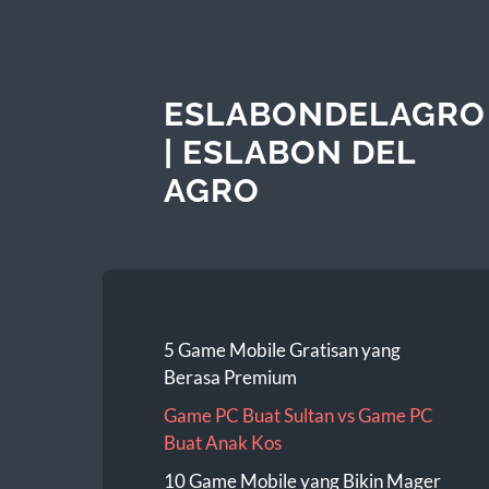
ESLABONDELAGRO
| ESLABON DEL
AGRO
5 Game Mobile Gratisan yang
Berasa Premium
Game PC Buat Sultan vs Game PC
Buat Anak Kos
10 Game Mobile yang Bikin Mager