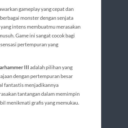
warkan gameplay yang cepat dan
 berbagai monster dengan senjata
aksi yang intens membuatmu merasakan
 musuh. Game ini sangat cocok bagi
 sensasi pertempuran yang
arhammer III
adalah pilihan yang
ajaan dengan pertempuran besar
ual fantastis menjadikannya
erasakan tantangan dalam memimpin
il menikmati grafis yang memukau.