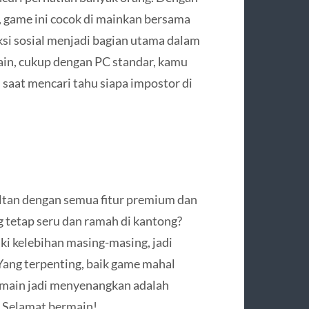
 game ini cocok di mainkan bersama
ksi sosial menjadi bagian utama dalam
main, cukup dengan PC standar, kamu
saat mencari tahu siapa impostor di
ltan dengan semua fitur premium dan
 tetap seru dan ramah di kantong?
ki kelebihan masing-masing, jadi
Yang terpenting, baik game mahal
ain jadi menyenangkan adalah
n. Selamat bermain!