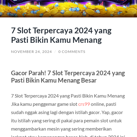
7 Slot Terpercaya 2024 yang
Pasti Bikin Kamu Menang
NOVEMBER 24, 2024
/
0 COMMENTS
Gacor Parah! 7 Slot Terpercaya 2024 yang
Pasti Bikin Kamu Menang Besar
7 Slot Terpercaya 2024 yang Pasti Bikin Kamu Menang
Jika kamu penggemar game slot
crs99
online, pasti
sudah nggak asing lagi dengan istilah
gacor
. Yap, gacor
itu istilah yang sering di pakai para pemain slot untuk
menggambarkan mesin yang sering memberikan
jackpot atau kemenangan besar. Nah, di tahun 2024 ini,