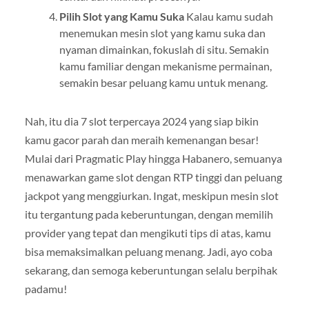
Pilih Slot yang Kamu Suka
Kalau kamu sudah
menemukan mesin slot yang kamu suka dan
nyaman dimainkan, fokuslah di situ. Semakin
kamu familiar dengan mekanisme permainan,
semakin besar peluang kamu untuk menang.
Nah, itu dia 7 slot terpercaya 2024 yang siap bikin
kamu gacor parah dan meraih kemenangan besar!
Mulai dari Pragmatic Play hingga Habanero, semuanya
menawarkan game slot dengan RTP tinggi dan peluang
jackpot yang menggiurkan. Ingat, meskipun mesin slot
itu tergantung pada keberuntungan, dengan memilih
provider yang tepat dan mengikuti tips di atas, kamu
bisa memaksimalkan peluang menang. Jadi, ayo coba
sekarang, dan semoga keberuntungan selalu berpihak
padamu!