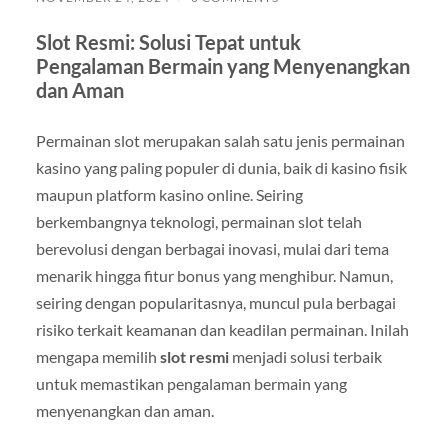
Slot Resmi: Solusi Tepat untuk
Pengalaman Bermain yang Menyenangkan
dan Aman
Permainan slot merupakan salah satu jenis permainan
kasino yang paling populer di dunia, baik di kasino fisik
maupun platform kasino online. Seiring
berkembangnya teknologi, permainan slot telah
berevolusi dengan berbagai inovasi, mulai dari tema
menarik hingga fitur bonus yang menghibur. Namun,
seiring dengan popularitasnya, muncul pula berbagai
risiko terkait keamanan dan keadilan permainan. Inilah
mengapa memilih
slot resmi
menjadi solusi terbaik
untuk memastikan pengalaman bermain yang
menyenangkan dan aman.