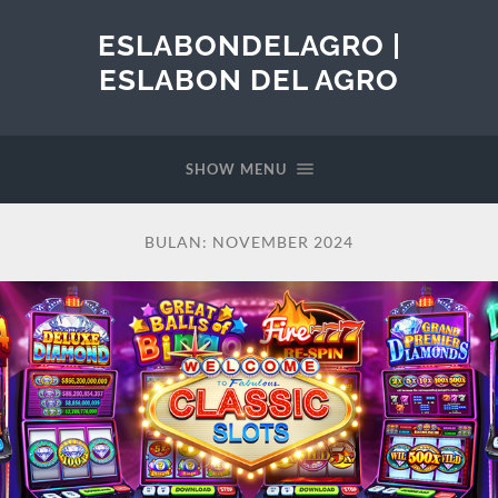
ESLABONDELAGRO |
ESLABON DEL AGRO
SHOW MENU
BULAN:
NOVEMBER 2024