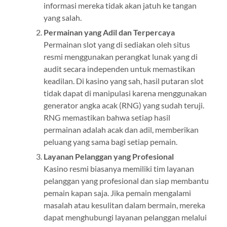
informasi mereka tidak akan jatuh ke tangan
yang salah.
Permainan yang Adil dan Terpercaya
Permainan slot yang di sediakan oleh situs
resmi menggunakan perangkat lunak yang di
audit secara independen untuk memastikan
keadilan. Di kasino yang sah, hasil putaran slot
tidak dapat di manipulasi karena menggunakan
generator angka acak (RNG) yang sudah teruji.
RNG memastikan bahwa setiap hasil
permainan adalah acak dan adil, memberikan
peluang yang sama bagi setiap pemain.
Layanan Pelanggan yang Profesional
Kasino resmi biasanya memiliki tim layanan
pelanggan yang profesional dan siap membantu
pemain kapan saja. Jika pemain mengalami
masalah atau kesulitan dalam bermain, mereka
dapat menghubungi layanan pelanggan melalui