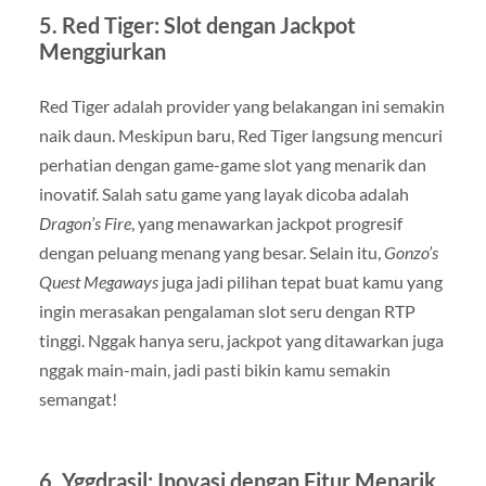
5.
Red Tiger: Slot dengan Jackpot
Menggiurkan
Red Tiger adalah provider yang belakangan ini semakin
naik daun. Meskipun baru, Red Tiger langsung mencuri
perhatian dengan game-game slot yang menarik dan
inovatif. Salah satu game yang layak dicoba adalah
Dragon’s Fire
, yang menawarkan jackpot progresif
dengan peluang menang yang besar. Selain itu,
Gonzo’s
Quest Megaways
juga jadi pilihan tepat buat kamu yang
ingin merasakan pengalaman slot seru dengan RTP
tinggi. Nggak hanya seru, jackpot yang ditawarkan juga
nggak main-main, jadi pasti bikin kamu semakin
semangat!
6.
Yggdrasil: Inovasi dengan Fitur Menarik