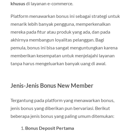
khusus
di layanan e-commerce.
Platform menawarkan bonus ini sebagai strategi untuk
menarik lebih banyak pengguna, memperkenalkan
mereka pada fitur atau produk yang ada, dan pada
akhirnya membangun loyalitas pelanggan. Bagi
pemula, bonus ini bisa sangat menguntungkan karena
memberikan kesempatan untuk menjelajahi layanan
tanpa harus mengeluarkan banyak uang di awal.
Jenis-Jenis Bonus New Member
Tergantung pada platform yang menawarkan bonus,
jenis bonus yang diberikan pun bervariasi. Berikut
beberapa jenis bonus yang paling umum ditemukan:
Bonus Deposit Pertama