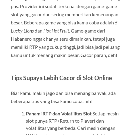
pas. Provider ini sudah terkenal dengan game-game
slot yang gacor dan sering memberikan kemenangan
besar. Beberapa game yang bisa kamu coba adalah
5
Lucky Lions
dan
Hot Hot Fruit
. Game-game dari
Habanero nggak hanya seru dimainkan, tetapi juga
memiliki RTP yang cukup tinggi, jadi bisa jadi peluang
kamu untuk menang makin besar. Gacor parah, deh!
Tips Supaya Lebih Gacor di Slot Online
Biar kamu makin jago dan bisa menang banyak, ada
beberapa tips yang bisa kamu coba, nih!
Pahami RTP dan Volatilitas Slot
Setiap mesin
slot punya RTP (Return to Player) dan
volatilitas yang berbeda. Cari mesin dengan