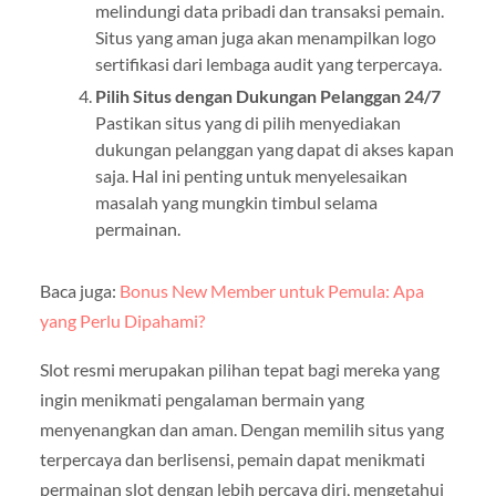
melindungi data pribadi dan transaksi pemain.
Situs yang aman juga akan menampilkan logo
sertifikasi dari lembaga audit yang terpercaya.
Pilih Situs dengan Dukungan Pelanggan 24/7
Pastikan situs yang di pilih menyediakan
dukungan pelanggan yang dapat di akses kapan
saja. Hal ini penting untuk menyelesaikan
masalah yang mungkin timbul selama
permainan.
Baca juga:
Bonus New Member untuk Pemula: Apa
yang Perlu Dipahami?
Slot resmi merupakan pilihan tepat bagi mereka yang
ingin menikmati pengalaman bermain yang
menyenangkan dan aman. Dengan memilih situs yang
terpercaya dan berlisensi, pemain dapat menikmati
permainan slot dengan lebih percaya diri, mengetahui