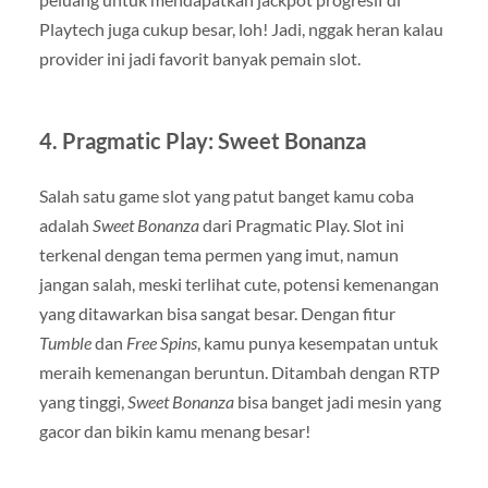
Playtech juga cukup besar, loh! Jadi, nggak heran kalau
provider ini jadi favorit banyak pemain slot.
4.
Pragmatic Play: Sweet Bonanza
Salah satu game slot yang patut banget kamu coba
adalah
Sweet Bonanza
dari Pragmatic Play. Slot ini
terkenal dengan tema permen yang imut, namun
jangan salah, meski terlihat cute, potensi kemenangan
yang ditawarkan bisa sangat besar. Dengan fitur
Tumble
dan
Free Spins
, kamu punya kesempatan untuk
meraih kemenangan beruntun. Ditambah dengan RTP
yang tinggi,
Sweet Bonanza
bisa banget jadi mesin yang
gacor dan bikin kamu menang besar!