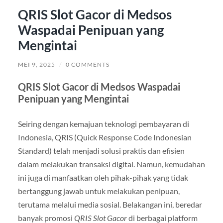
QRIS Slot Gacor di Medsos
Waspadai Penipuan yang
Mengintai
MEI 9, 2025
/
0 COMMENTS
QRIS Slot Gacor di Medsos Waspadai
Penipuan yang Mengintai
Seiring dengan kemajuan teknologi pembayaran di
Indonesia, QRIS (Quick Response Code Indonesian
Standard) telah menjadi solusi praktis dan efisien
dalam melakukan transaksi digital. Namun, kemudahan
ini juga di manfaatkan oleh pihak-pihak yang tidak
bertanggung jawab untuk melakukan penipuan,
terutama melalui media sosial. Belakangan ini, beredar
banyak promosi
QRIS Slot Gacor
di berbagai platform