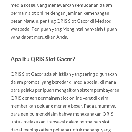
media sosial, yang menawarkan kemudahan dalam
bermain slot online dengan jaminan kemenangan
besar. Namun, penting QRIS Slot Gacor di Medsos
Waspadai Penipuan yang Mengintai hanyalah tipuan
yang dapat merugikan Anda.
Apa Itu QRIS Slot Gacor?
QRIS Slot Gacor adalah istilah yang sering digunakan
dalam promosi yang beredar di media sosial, di mana
para pelaku penipuan mengaitkan sistem pembayaran
QRIS dengan permainan slot online yang diklaim
memberikan peluang menang besar. Pada umumnya,
para penipu mengklaim bahwa menggunakan QRIS
untuk melakukan transaksi dalam permainan slot
dapat meningkatkan peluang untuk menang, yang