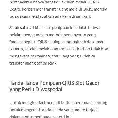
pembayaran hanya dapat di lakukan melalui QRIS.
Begitu korban mentransfer uang melalui QRIS, mereka
tidak akan mendapatkan apa yang di janjikan.
Salah satu ciri khas dari penipuan ini adalah bahwa
pelaku menggunakan metode pembayaran yang
familiar seperti QRIS, sehingga tampak sah dan aman.
Namun, setelah melakukan transaksi, korban tidak bisa
mengakses permainan, atau uang yang sudah di
transfer hilang tanpa jejak.
Tanda-Tanda Penipuan QRIS Slot Gacor
yang Perlu Diwaspadai
Untuk menghindari menjadi korban penipuan, penting
untuk mengenali tanda-tanda yang umum terjadi
dalam modus penipuan seperti ini: