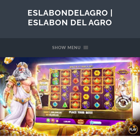
ESLABONDELAGRO |
ESLABON DEL AGRO
SHOW MENU