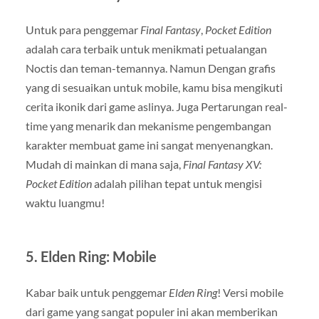
Untuk para penggemar
Final Fantasy
,
Pocket Edition
adalah cara terbaik untuk menikmati petualangan
Noctis dan teman-temannya. Namun Dengan grafis
yang di sesuaikan untuk mobile, kamu bisa mengikuti
cerita ikonik dari game aslinya. Juga Pertarungan real-
time yang menarik dan mekanisme pengembangan
karakter membuat game ini sangat menyenangkan.
Mudah di mainkan di mana saja,
Final Fantasy XV:
Pocket Edition
adalah pilihan tepat untuk mengisi
waktu luangmu!
5.
Elden Ring: Mobile
Kabar baik untuk penggemar
Elden Ring
! Versi mobile
dari game yang sangat populer ini akan memberikan