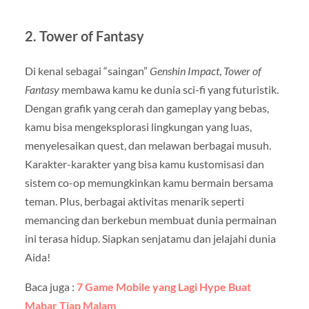
2.
Tower of Fantasy
Di kenal sebagai “saingan”
Genshin Impact
,
Tower of
Fantasy
membawa kamu ke dunia sci-fi yang futuristik.
Dengan grafik yang cerah dan gameplay yang bebas,
kamu bisa mengeksplorasi lingkungan yang luas,
menyelesaikan quest, dan melawan berbagai musuh.
Karakter-karakter yang bisa kamu kustomisasi dan
sistem co-op memungkinkan kamu bermain bersama
teman. Plus, berbagai aktivitas menarik seperti
memancing dan berkebun membuat dunia permainan
ini terasa hidup. Siapkan senjatamu dan jelajahi dunia
Aida!
Baca juga :
7 Game Mobile yang Lagi Hype Buat
Mabar Tiap Malam