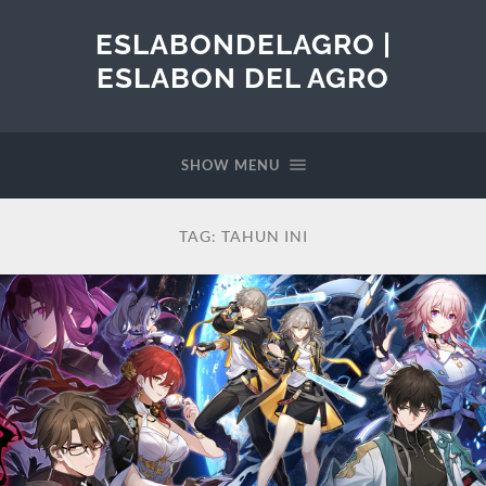
ESLABONDELAGRO |
ESLABON DEL AGRO
SHOW MENU
TAG:
TAHUN INI