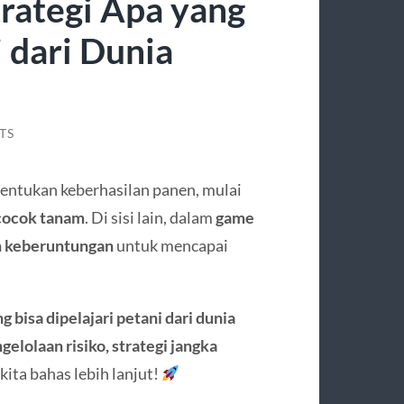
rategi Apa yang
i dari Dunia
TS
entukan keberhasilan panen, mulai
rcocok tanam
. Di sisi lain, dalam
game
an keberuntungan
untuk mencapai
 bisa dipelajari petani dari dunia
gelolaan risiko, strategi jangka
 kita bahas lebih lanjut!