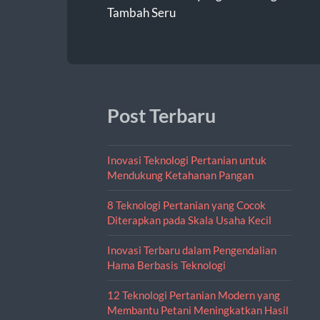
Tambah Seru
Post Terbaru
Inovasi Teknologi Pertanian untuk
Mendukung Ketahanan Pangan
8 Teknologi Pertanian yang Cocok
Diterapkan pada Skala Usaha Kecil
Inovasi Terbaru dalam Pengendalian
Hama Berbasis Teknologi
12 Teknologi Pertanian Modern yang
Membantu Petani Meningkatkan Hasil