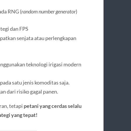
ada RNG (
random number generator
)
tegi dan FPS
atkan senjata atau perlengkapan
nggunakan teknologi irigasi modern
pada satu jenis komoditas saja.
n dari risiko gagal panen.
an, tetapi
petani yang cerdas selalu
tegi yang tepat!