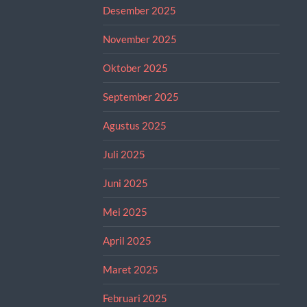
Desember 2025
November 2025
Oktober 2025
September 2025
Agustus 2025
Juli 2025
Juni 2025
Mei 2025
April 2025
Maret 2025
Februari 2025