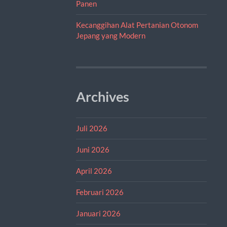
Panen
Kecanggihan Alat Pertanian Otonom
Jepang yang Modern
Archives
Juli 2026
Juni 2026
April 2026
Februari 2026
Januari 2026