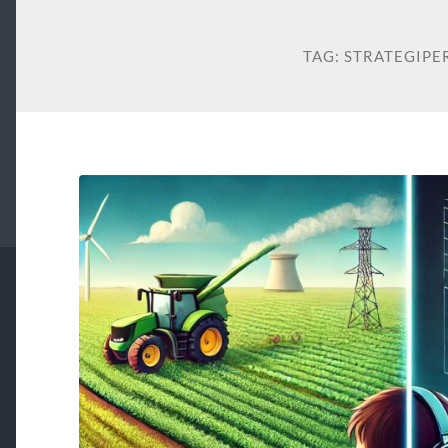
TAG:
STRATEGIPE