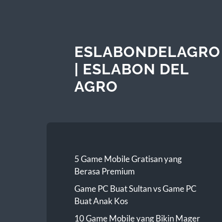
ESLABONDELAGRO
| ESLABON DEL
AGRO
5 Game Mobile Gratisan yang
Berasa Premium
Game PC Buat Sultan vs Game PC
Buat Anak Kos
10 Game Mobile yang Bikin Mager