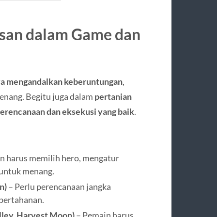
sesan dalam Game dan
ya mengandalkan keberuntungan
,
menang. Begitu juga dalam
pertanian
erencanaan dan eksekusi yang baik
.
n harus memilih hero, mengatur
 untuk menang.
n)
– Perlu perencanaan jangka
pertahanan.
ley, Harvest Moon)
– Pemain harus