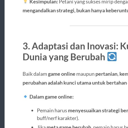
Kesimpulan:
Petani yang sukses mirip deng
mengandalkan strategi, bukan hanya keberunt
3. Adaptasi dan Inovasi: 
Dunia yang Berubah
Baik dalam
game online
maupun
pertanian
,
kem
perubahan adalah kunci utama untuk bertaha
Dalam game online:
Pemain harus
menyesuaikan strategi be
buff/nerf karakter).
Jika
meta game berubah
, pemain harus b