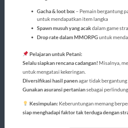
Gacha & loot box
– Pemain bergantung p
untuk mendapatkan item langka
Spawn musuh yang acak
dalam game stra
Drop rate dalam MMORPG
untuk mendap
Pelajaran untuk Petani:
Selalu siapkan rencana cadangan!
Misalnya, me
untuk mengatasi kekeringan.
Diversifikasi hasil panen
agar tidak bergantung 
Gunakan asuransi pertanian
sebagai perlindunga
Kesimpulan:
Keberuntungan memang berper
siap menghadapi faktor tak terduga dengan stra