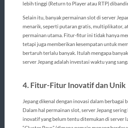
lebih tinggi (Return to Player atau RTP) dibandi
Selain itu, banyak permainan slot di server Jep
menarik, seperti putaran gratis, multiplikator,
permainan utama. Fitur-fitur ini tidak hanya 
tetapi juga memberikan kesempatan untuk mem
bertaruh terlalu banyak. Itulah mengapa bany
server Jepang adalah investasi waktu yang san
4.
Fitur-Fitur Inovatif dan Unik
Jepang dikenal dengan inovasi dalam berbagai b
Dalam hal permainan slot, server Jepang sering 
inovatif yang belum tentu ditemukan di server l
“Cluster Pays” (dimana pemain menang berdas