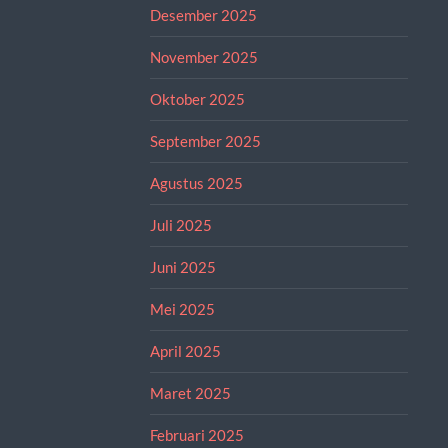
Desember 2025
November 2025
Oktober 2025
September 2025
Agustus 2025
Juli 2025
Juni 2025
Mei 2025
April 2025
Maret 2025
Februari 2025