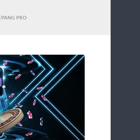
JEPANG PRO