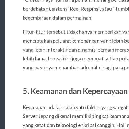
berdekatan), sistem “Reel Respins”, atau “Tum
kegembiraan dalam permainan.
Fitur-fitur tersebut tidak hanya memberikan var
menciptakan peluang kemenangan yang lebih b
yang lebih interaktif dan dinamis, pemain meras
lebih lama. Inovasi ini juga membuat setiap put
yang pastinya menambah adrenalin bagi para p
5.
Keamanan dan Kepercayaan
Keamanan adalah salah satu faktor yang sangat 
Server Jepang dikenal memiliki tingkat keamanan
yang ketat dan teknologi enkripsi canggih. Hal