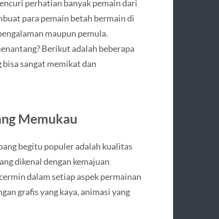
encuri perhatian banyak pemain dari
embuat para pemain betah bermain di
erpengalaman maupun pemula.
enantang? Berikut adalah beberapa
g bisa sangat memikat dan
 yang Memukau
pang begitu populer adalah kualitas
epang dikenal dengan kemajuan
tercermin dalam setiap aspek permainan
ngan grafis yang kaya, animasi yang