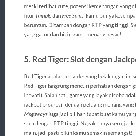
meski terlihat cute, potensi kemenangan yang d
fitur
Tumble
dan
Free Spins
, kamu punya kesempa
beruntun. Ditambah dengan RTP yang tinggi,
Sw
yang gacor dan bikin kamu menang besar!
5.
Red Tiger: Slot dengan Jack
Red Tiger adalah provider yang belakangan ini 
Red Tiger langsung mencuri perhatian dengan 
inovatif. Salah satu game yang layak dicoba ada
jackpot progresif dengan peluang menang yang be
Megaways
juga jadi pilihan tepat buat kamu ya
seru dengan RTP tinggi. Nggak hanya seru, jack
main, jadi pasti bikin kamu semakin semangat!