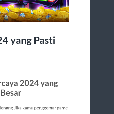
24 yang Pasti
ercaya 2024 yang
 Besar
 Menang Jika kamu penggemar game