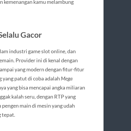
bikin kemenangan kamu melambung
Selalu Gacor
am industri game slot online, dan
emain. Provider ini di kenal dengan
 sampai yang modern dengan fitur-fitur
 yang patut di coba adalah
Mega
fnya yang bisa mencapai angka miliaran
ggak kalah seru, dengan RTP yang
au pengen main di mesin yang udah
 tepat.