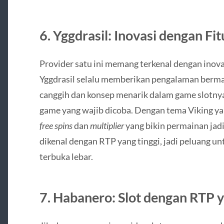
6.
Yggdrasil: Inovasi dengan Fi
Provider satu ini memang terkenal dengan inova
Yggdrasil selalu memberikan pengalaman bermai
canggih dan konsep menarik dalam game slotny
game yang wajib dicoba. Dengan tema Viking ya
free spins
dan
multiplier
yang bikin permainan jadi 
dikenal dengan RTP yang tinggi, jadi peluang 
terbuka lebar.
7.
Habanero: Slot dengan RTP 