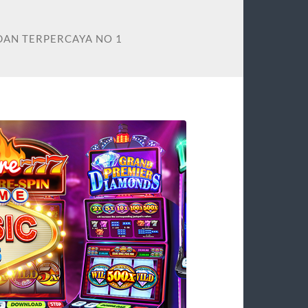
 DAN TERPERCAYA NO 1