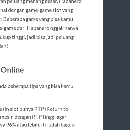
kan peluang menang besar, Habanero
kenal dengan game-game slot yang
r. Beberapa game yang bisa kamu
e-game dari Habanero nggak hanya
kup tinggi, jadi bisa jadi peluang
deh!
 Online
ada beberapa tips yang bisa kamu
esin slot punya RTP (Return to
i mesin dengan RTP tinggi agar
a 96% atau lebih, itu udah bagus!