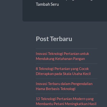
Tambah Seru
Post Terbaru
Inovasi Teknologi Pertanian untuk
Mendukung Ketahanan Pangan
8 Teknologi Pertanian yang Cocok
Diterapkan pada Skala Usaha Kecil
Inovasi Terbaru dalam Pengendalian
Hama Berbasis Teknologi
12 Teknologi Pertanian Modern yang
Membantu Petani Meningkatkan Hasil