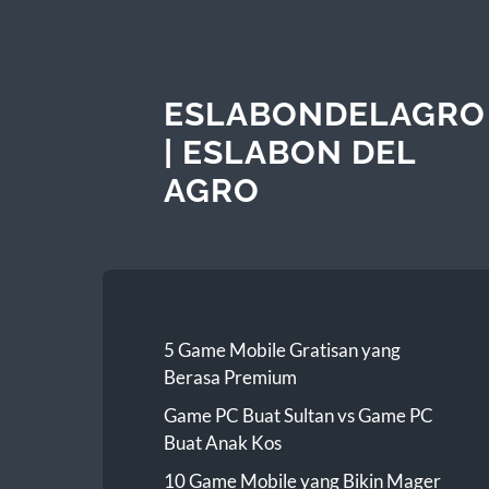
ESLABONDELAGRO
| ESLABON DEL
AGRO
5 Game Mobile Gratisan yang
Berasa Premium
Game PC Buat Sultan vs Game PC
Buat Anak Kos
10 Game Mobile yang Bikin Mager