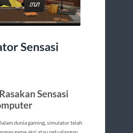
tor Sensasi
 Rasakan Sensasi
Komputer
alam dunia gaming, simulator telah
engan game aksi atau petualangan,