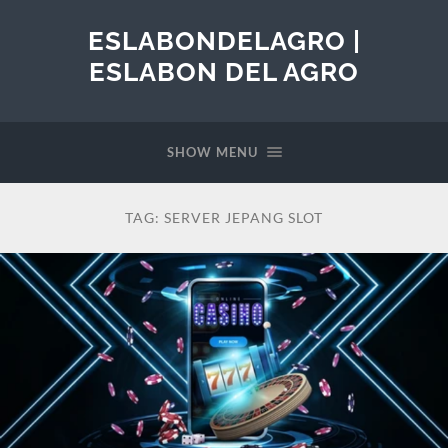
ESLABONDELAGRO |
ESLABON DEL AGRO
SHOW MENU
TAG:
SERVER JEPANG SLOT