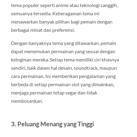
tema populer seperti anime atau teknologi canggih,
semuanya tersedia. Keberagaman tema ini
menawarkan banyak pilihan bagi pemain dengan
berbagai minat dan preferensi.
Dengan banyaknya tema yang ditawarkan, pemain
dapat menemukan permainan yang sesuai dengan
keinginan mereka. Setiap tema memiliki ciri khasnya
sendiri, baik dalam hal desain, soundtrack, maupun
cara permainan. Ini memberikan pengalaman yang
berbeda di setiap permainan slot yang dimainkan,
menjaga permainan tetap segar dan tidak
membosankan.
3.
Peluang Menang yang Tinggi