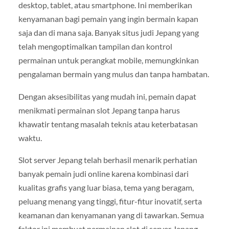
desktop, tablet, atau smartphone. Ini memberikan
kenyamanan bagi pemain yang ingin bermain kapan
saja dan di mana saja. Banyak situs judi Jepang yang
telah mengoptimalkan tampilan dan kontrol
permainan untuk perangkat mobile, memungkinkan
pengalaman bermain yang mulus dan tanpa hambatan.
Dengan aksesibilitas yang mudah ini, pemain dapat
menikmati permainan slot Jepang tanpa harus
khawatir tentang masalah teknis atau keterbatasan
waktu.
Slot server Jepang telah berhasil menarik perhatian
banyak pemain judi online karena kombinasi dari
kualitas grafis yang luar biasa, tema yang beragam,
peluang menang yang tinggi, fitur-fitur inovatif, serta
keamanan dan kenyamanan yang di tawarkan. Semua
faktor ini membuat permainan slot di server Jepang