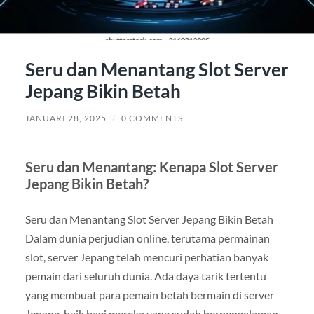
Seru dan Menantang Slot Server
Jepang Bikin Betah
JANUARI 28, 2025
/
0 COMMENTS
Seru dan Menantang: Kenapa Slot Server
Jepang Bikin Betah?
Seru dan Menantang Slot Server Jepang Bikin Betah
Dalam dunia perjudian online, terutama permainan
slot, server Jepang telah mencuri perhatian banyak
pemain dari seluruh dunia. Ada daya tarik tertentu
yang membuat para pemain betah bermain di server
Jepang, baik bagi mereka yang sudah berpengalaman