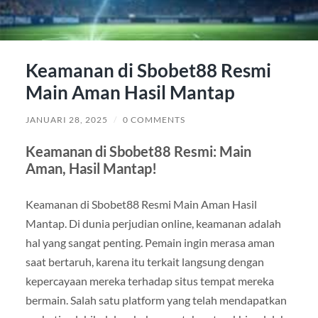
Keamanan di Sbobet88 Resmi
Main Aman Hasil Mantap
JANUARI 28, 2025
/
0 COMMENTS
Keamanan di Sbobet88 Resmi: Main
Aman, Hasil Mantap!
Keamanan di Sbobet88 Resmi Main Aman Hasil
Mantap. Di dunia perjudian online, keamanan adalah
hal yang sangat penting. Pemain ingin merasa aman
saat bertaruh, karena itu terkait langsung dengan
kepercayaan mereka terhadap situs tempat mereka
bermain. Salah satu platform yang telah mendapatkan