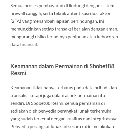
Semua proses pembayaran di lindungi dengan sistem
firewall canggih, serta teknik autentikasi dua faktor
(2FA) yang menambah lapisan perlindungan. Ini
memungkinkan setiap transaksi berjalan dengan aman,
mengurangi risiko terjadinya penipuan atau kebocoran
data finansial.
Keamanan dalam Permainan di Sbobet88
Resmi
Keamanan tidak hanya terbatas pada data pribadi dan
transaksi, tetapi juga dalam aspek permainan itu
sendiri. Di Sbobet88 Resmi, semua permainan di
sediakan oleh penyedia perangkat lunak terkemuka
yang sudah terkenal dengan kualitas dan integritasnya.
Penyedia perangkat lunak ini secara rutin melakukan