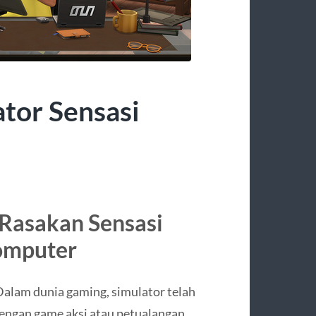
tor Sensasi
 Rasakan Sensasi
Komputer
alam dunia gaming, simulator telah
engan game aksi atau petualangan,