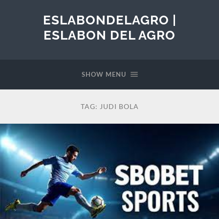
ESLABONDELAGRO |
ESLABON DEL AGRO
SHOW MENU
TAG:
JUDI BOLA