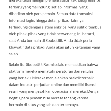
mereka telah mengimplementasikan teknologi enkripsi
terbaru yang melindungi setiap informasi yang
diberikan oleh para pemain. Semua data transaksi,
informasi login, hingga detail pribadi lainnya
terlindungi dengan sistem enkripsi yang sulit ditembus
oleh pihak-pihak yang tidak berwenang. Ini berarti,
saat Anda bermain di Sbobet88, Anda tidak perlu
khawatir data pribadi Anda akan jatuh ke tangan yang
salah.
Selain itu, Sbobet88 Resmi selalu memastikan bahwa
platform mereka mematuhi peraturan dan regulasi
yang berlaku. Mereka menjalankan praktik terbaik
dalam industri perjudian online dan memiliki lisensi
resmi yang mengesahkan operasional mereka. Dengan
begitu, para pemain bisa merasa tenang karena
bermain di situs yang sah dan terpercaya.