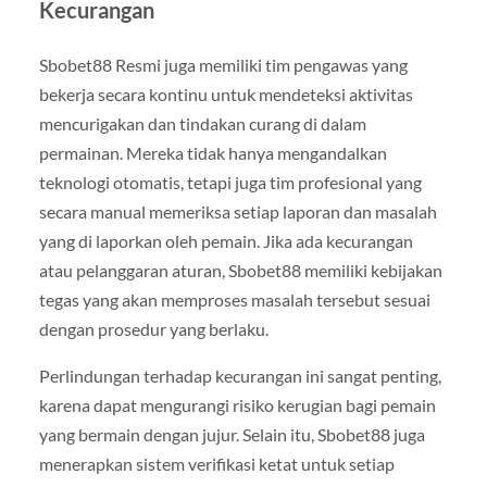
Kecurangan
Sbobet88 Resmi juga memiliki tim pengawas yang
bekerja secara kontinu untuk mendeteksi aktivitas
mencurigakan dan tindakan curang di dalam
permainan. Mereka tidak hanya mengandalkan
teknologi otomatis, tetapi juga tim profesional yang
secara manual memeriksa setiap laporan dan masalah
yang di laporkan oleh pemain. Jika ada kecurangan
atau pelanggaran aturan, Sbobet88 memiliki kebijakan
tegas yang akan memproses masalah tersebut sesuai
dengan prosedur yang berlaku.
Perlindungan terhadap kecurangan ini sangat penting,
karena dapat mengurangi risiko kerugian bagi pemain
yang bermain dengan jujur. Selain itu, Sbobet88 juga
menerapkan sistem verifikasi ketat untuk setiap