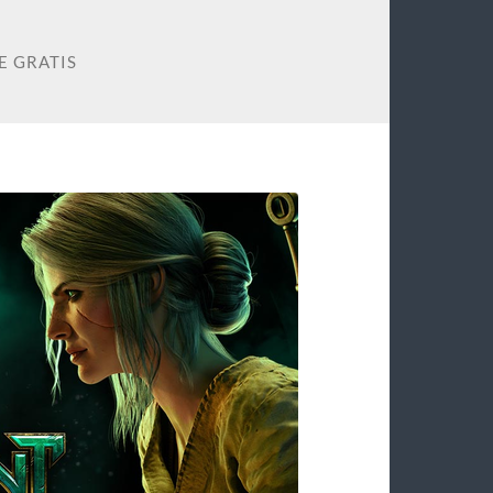
E GRATIS