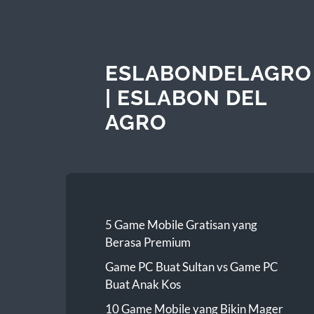
ESLABONDELAGRO
| ESLABON DEL
AGRO
5 Game Mobile Gratisan yang
Berasa Premium
Game PC Buat Sultan vs Game PC
Buat Anak Kos
10 Game Mobile yang Bikin Mager