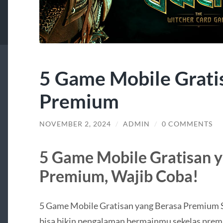
5 Game Mobile Grati
Premium
NOVEMBER 2, 2024
/
ADMIN
/
0 COMMENTS
5 Game Mobile Gratisan 
Premium, Wajib Coba!
5 Game Mobile Gratisan yang Berasa Premium S
bisa bikin pengalaman bermainmu sekelas prem