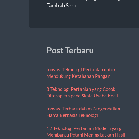
Tambah Seru
Post Terbaru
Inovasi Teknologi Pertanian untuk
Mendukung Ketahanan Pangan
8 Teknologi Pertanian yang Cocok
Diterapkan pada Skala Usaha Kecil
Inovasi Terbaru dalam Pengendalian
Hama Berbasis Teknologi
12 Teknologi Pertanian Modern yang
Membantu Petani Meningkatkan Hasil