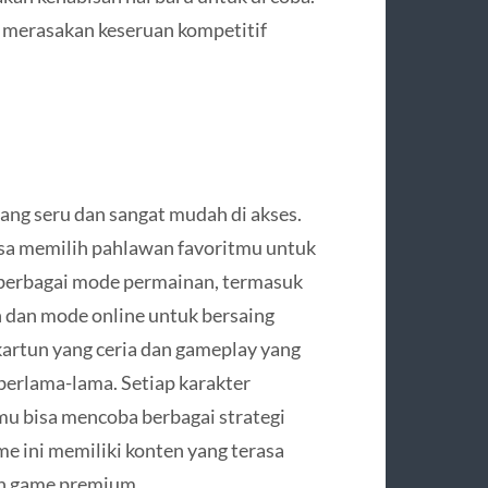
n merasakan keseruan kompetitif
ang seru dan sangat mudah di akses.
isa memilih pahlawan favoritmu untuk
i berbagai mode permainan, termasuk
 dan mode online untuk bersaing
kartun yang ceria dan gameplay yang
erlama-lama. Setiap karakter
mu bisa mencoba berbagai strategi
e ini memiliki konten yang terasa
ah game premium.