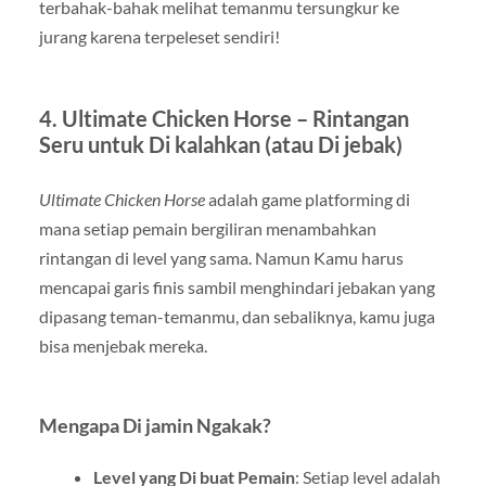
terbahak-bahak melihat temanmu tersungkur ke
jurang karena terpeleset sendiri!
4.
Ultimate Chicken Horse – Rintangan
Seru untuk Di kalahkan (atau Di jebak)
Ultimate Chicken Horse
adalah game platforming di
mana setiap pemain bergiliran menambahkan
rintangan di level yang sama. Namun Kamu harus
mencapai garis finis sambil menghindari jebakan yang
dipasang teman-temanmu, dan sebaliknya, kamu juga
bisa menjebak mereka.
Mengapa Di jamin Ngakak?
Level yang Di buat Pemain
: Setiap level adalah