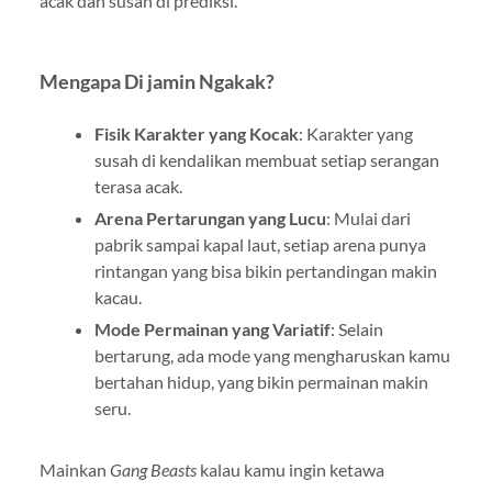
acak dan susah di prediksi.
Mengapa Di jamin Ngakak?
Fisik Karakter yang Kocak
: Karakter yang
susah di kendalikan membuat setiap serangan
terasa acak.
Arena Pertarungan yang Lucu
: Mulai dari
pabrik sampai kapal laut, setiap arena punya
rintangan yang bisa bikin pertandingan makin
kacau.
Mode Permainan yang Variatif
: Selain
bertarung, ada mode yang mengharuskan kamu
bertahan hidup, yang bikin permainan makin
seru.
Mainkan
Gang Beasts
kalau kamu ingin ketawa