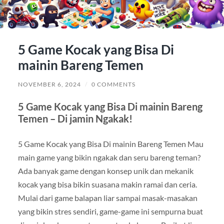
5 Game Kocak yang Bisa Di
mainin Bareng Temen
NOVEMBER 6, 2024
/
0 COMMENTS
5 Game Kocak yang Bisa Di mainin Bareng
Temen – Di jamin Ngakak!
5 Game Kocak yang Bisa Di mainin Bareng Temen Mau
main game yang bikin ngakak dan seru bareng teman?
Ada banyak game dengan konsep unik dan mekanik
kocak yang bisa bikin suasana makin ramai dan ceria.
Mulai dari game balapan liar sampai masak-masakan
yang bikin stres sendiri, game-game ini sempurna buat