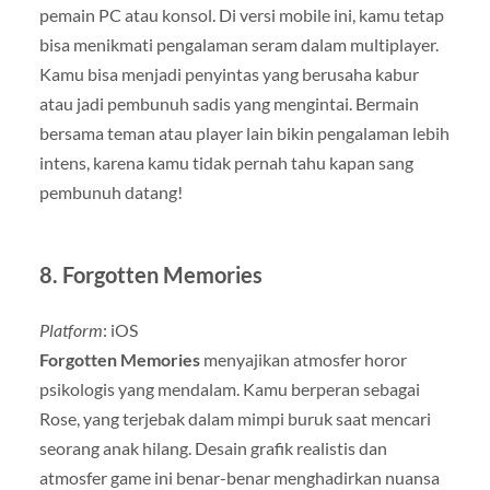
pemain PC atau konsol. Di versi mobile ini, kamu tetap
bisa menikmati pengalaman seram dalam multiplayer.
Kamu bisa menjadi penyintas yang berusaha kabur
atau jadi pembunuh sadis yang mengintai. Bermain
bersama teman atau player lain bikin pengalaman lebih
intens, karena kamu tidak pernah tahu kapan sang
pembunuh datang!
8.
Forgotten Memories
Platform
: iOS
Forgotten Memories
menyajikan atmosfer horor
psikologis yang mendalam. Kamu berperan sebagai
Rose, yang terjebak dalam mimpi buruk saat mencari
seorang anak hilang. Desain grafik realistis dan
atmosfer game ini benar-benar menghadirkan nuansa