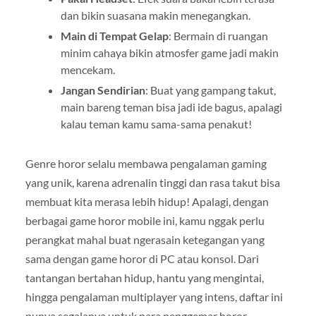
dan bikin suasana makin menegangkan.
Main di Tempat Gelap
: Bermain di ruangan
minim cahaya bikin atmosfer game jadi makin
mencekam.
Jangan Sendirian
: Buat yang gampang takut,
main bareng teman bisa jadi ide bagus, apalagi
kalau teman kamu sama-sama penakut!
Genre horor selalu membawa pengalaman gaming
yang unik, karena adrenalin tinggi dan rasa takut bisa
membuat kita merasa lebih hidup! Apalagi, dengan
berbagai game horor mobile ini, kamu nggak perlu
perangkat mahal buat ngerasain ketegangan yang
sama dengan game horor di PC atau konsol. Dari
tantangan bertahan hidup, hantu yang mengintai,
hingga pengalaman multiplayer yang intens, daftar ini
punya segalanya untuk para penggemar horor.