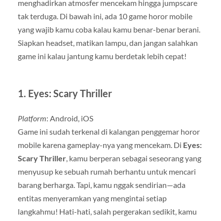
menghadirkan atmosfer mencekam hingga jumpscare
tak terduga. Di bawah ini, ada 10 game horor mobile
yang wajib kamu coba kalau kamu benar-benar berani.
Siapkan headset, matikan lampu, dan jangan salahkan
game ini kalau jantung kamu berdetak lebih cepat!
1.
Eyes: Scary Thriller
Platform
: Android, iOS
Game ini sudah terkenal di kalangan penggemar horor
mobile karena gameplay-nya yang mencekam. Di
Eyes:
Scary Thriller
, kamu berperan sebagai seseorang yang
menyusup ke sebuah rumah berhantu untuk mencari
barang berharga. Tapi, kamu nggak sendirian—ada
entitas menyeramkan yang mengintai setiap
langkahmu! Hati-hati, salah pergerakan sedikit, kamu